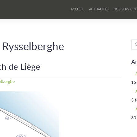
ACCUEIL
ACTUALITÉS
NOS SERVICES
 Rysselberghe
Ar
ch de Liège
elberghe
15
3 f
30