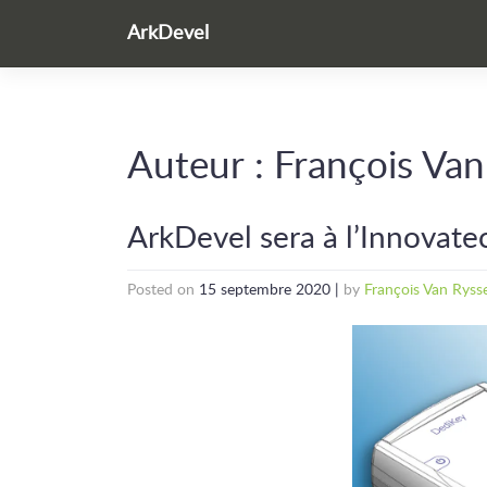
Skip
ArkDevel
to
content
Auteur :
François Van
ArkDevel sera à l’Innovate
Posted on
15 septembre 2020
|
by
François Van Ryss