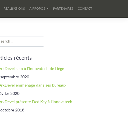
RÉALISATIONS
À PROPOS
PARTENAIRES
CONTACT
ticles récents
ArkDevel sera à l’Innovatech de Liège
 septembre 2020
ArkDevel emménage dans ses bureaux
évrier 2020
ArkDevel présente DediKey à l’Innovatech
 octobre 2018