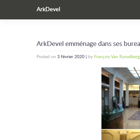
Skip
ArkDevel
to
content
ArkDevel emménage dans ses bure
Posted on
3 février 2020
|
by
François Van Rysselber