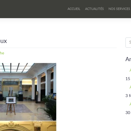
ACCUEIL
ACTUALITÉS
NOS SERVICES
aux
ghe
Ar
15
3 f
30