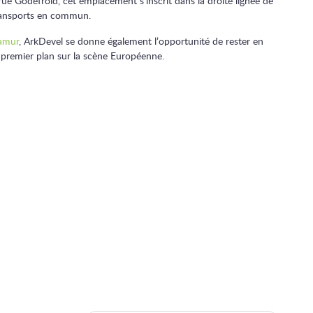
rue Godefroid, cet emplacement s’inscrit dans la droite lignée de
transports en commun.
Namur
, ArkDevel se donne également l’opportunité de rester en
 premier plan sur la scène Européenne.