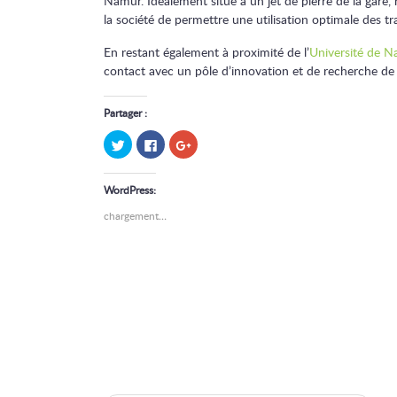
Namur. Idéalement situé à un jet de pierre de la gare, 
la société de permettre une utilisation optimale des 
En restant également à proximité de l’
Université de 
contact avec un pôle d’innovation et de recherche de
Partager :
Cliquez
Cliquez
Cliquez
pour
pour
pour
partager
partager
partager
sur
sur
sur
Twitter(ouvre
Facebook(ouvre
Google+
WordPress:
dans
dans
(ouvre
une
une
dans
nouvelle
nouvelle
une
chargement…
fenêtre)
fenêtre)
nouvelle
fenêtre)