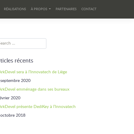
RÉALISATIONS
À PROPOS
PARTENAIRES
CONTACT
ticles récents
ArkDevel sera à l’Innovatech de Liège
 septembre 2020
ArkDevel emménage dans ses bureaux
évrier 2020
ArkDevel présente DediKey à l’Innovatech
 octobre 2018