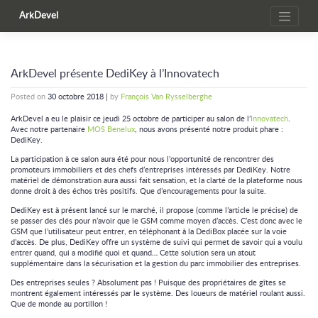
Skip
ArkDevel
to
content
ArkDevel présente DediKey à l’Innovatech
Posted on
30 octobre 2018
|
by
François Van Rysselberghe
ArkDevel a eu le plaisir ce jeudi 25 octobre de participer au salon de l’
Innovatech
.
Avec notre partenaire
MOS Benelux
, nous avons présenté notre produit phare :
DediKey.
La participation à ce salon aura été pour nous l’opportunité de rencontrer des
promoteurs immobiliers et des chefs d’entreprises intéressés par DediKey. Notre
matériel de démonstration aura aussi fait sensation, et la clarté de la plateforme nous
donne droit à des échos très positifs. Que d’encouragements pour la suite.
DediKey est à présent lancé sur le marché, il propose (comme l’article le précise) de
se passer des clés pour n’avoir que le GSM comme moyen d’accès. C’est donc avec le
GSM que l’utilisateur peut entrer, en téléphonant à la DediBox placée sur la voie
d’accès. De plus, DediKey offre un système de suivi qui permet de savoir qui a voulu
entrer quand, qui a modifié quoi et quand… Cette solution sera un atout
supplémentaire dans la sécurisation et la gestion du parc immobilier des entreprises.
Des entreprises seules ? Absolument pas ! Puisque des propriétaires de gîtes se
montrent également intéressés par le système. Des loueurs de matériel roulant aussi.
Que de monde au portillon !