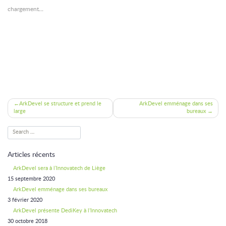
une
une
dans
chargement…
nouvelle
nouvelle
une
fenêtre)
fenêtre)
nouvelle
fenêtre)
Navigation
ArkDevel se structure et prend le
ArkDevel emménage dans ses
large
bureaux
de
l’article
Articles récents
ArkDevel sera à l’Innovatech de Liège
15 septembre 2020
ArkDevel emménage dans ses bureaux
3 février 2020
ArkDevel présente DediKey à l’Innovatech
30 octobre 2018