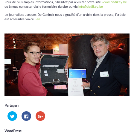
Pour de plus amples informations, n’hésitez pas à visiter notre site
www.dedikey.be
ou à nous contacter via le formulaire du site ou via
info@dedikey.be
Le journaliste Jacques De Coninck nous a gratifié d’un article dans la presse, l’article
est accessible via ce
lien
Partager :
Cliquez
Cliquez
Cliquez
pour
pour
pour
partager
partager
partager
sur
sur
sur
Twitter(ouvre
Facebook(ouvre
Google+
WordPress:
dans
dans
(ouvre