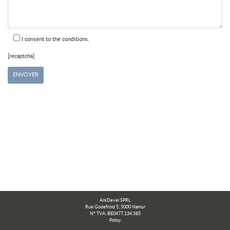
I consent to the conditions.
[recaptcha]
ArkDevel SPRL
Rue Godefroid 5, 5000 Namur
N° TVA: BE0477.134.585
Policy