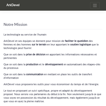
Skip
ArkDevel
to
content
Notre Mission
La technologie au service de l’humain
ArkDevel et ses équipes se donnent pour mission de
faciliter le quotidien
des
femmes et des hommes
sur le terrain
en leur apportant le
soutien logistique
que la
technologie peut fournir.
Que ce soit dans la
prise de décision
en apportant les informations nécessaires et
pertinentes
Que ce soit dans la
production
et le
développement
en automatisant des étapes-clés
du processus
Que ce soit dans la
communication
en mettant en place les outils de transfert
d’information
ArkDevel vous proposera les outils pour vous économiser du temps et de l’énergie.
Le tout en proposant un suivi spécifique, propre et adapté du développement
proposé. Nous serons vos partenaires du début à la fin. Non seulement jusqu’à ce que
vous soyez en possession du résultat du développement, mais également jusqu’à ce
que vous en ayez la pleine maîtrise.